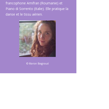
francophone Amifran (Roumanie) et
Piano di Sorrento (Italie). Elle pratique la
danse et le tissu aérien.
© Marion Bosgiraud