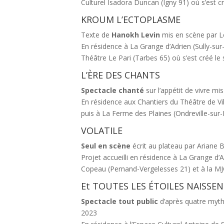
Culturel Isadora Duncan (Igny 91) où s’est c
KROUM L’ECTOPLASME
Texte de
Hanokh Levin
mis en scène par L
En résidence à La Grange d’Adrien (Sully-sur
Théâtre Le Pari (Tarbes 65) où s’est créé le
L’ÈRE DES CHANTS
Spectacle chanté
sur l’appétit de vivre m
En résidence aux Chantiers du Théâtre de Vi
puis à La Ferme des Plaines (Ondreville-sur-
VOLATILE
Seul en scène
écrit au plateau par Ariane 
Projet accueilli en résidence à La Grange d’
Copeau (Pernand-Vergelesses 21) et à la MJ
Et TOUTES LES ÉTOILES NAISSE
Spectacle tout public
d’après quatre mythe
2023