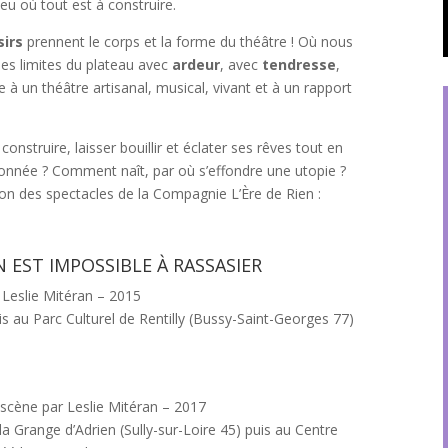
jeu où tout est à construire.
sirs
prennent le corps et la forme du théâtre ! Où nous
es limites du plateau avec
ardeur
, avec
tendresse
,
 à un théâtre artisanal, musical, vivant et à un rapport
struire, laisser bouillir et éclater ses rêves tout en
donnée ? Comment naît, par où s’effondre une utopie ?
ion des spectacles de la Compagnie L’Ère de Rien :
EST IMPOSSIBLE À RASSASIER
Leslie Mitéran – 2015
is au Parc Culturel de Rentilly (Bussy-Saint-Georges 77)
 scène par Leslie Mitéran – 2017
 la Grange d’Adrien (Sully-sur-Loire 45) puis au Centre