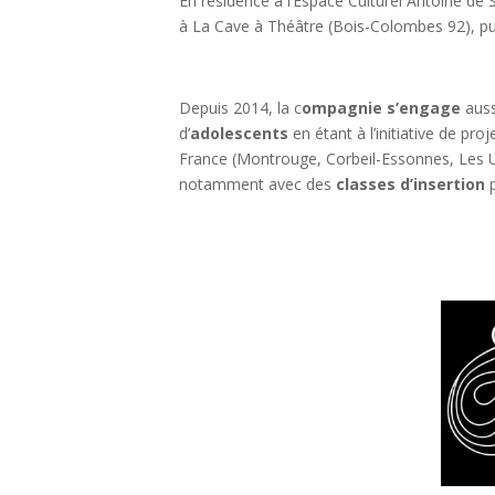
En résidence à l’Espace Culturel Antoine de 
à La Cave à Théâtre (Bois-Colombes 92), pui
Depuis 2014, la c
ompagnie s’engage
auss
d’
adolescents
en étant à l’initiative de pro
France (Montrouge, Corbeil-Essonnes, Les U
notamment avec des
classes d’insertion
p