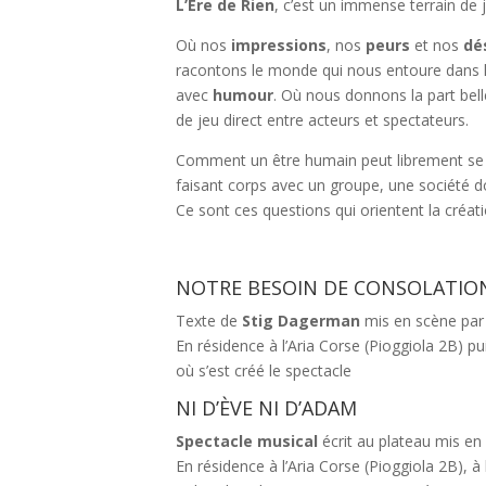
L’Ère de Rien
, c’est un immense terrain de 
Où nos
impressions
, nos
peurs
et nos
dé
racontons le monde qui nous entoure dans l
avec
humour
. Où nous donnons la part belle
de jeu direct entre acteurs et spectateurs.
Comment un être humain peut librement se con
faisant corps avec un groupe, une société 
Ce sont ces questions qui orientent la créat
NOTRE BESOIN DE CONSOLATION 
Texte de
Stig Dagerman
mis en scène par 
En résidence à l’Aria Corse (Pioggiola 2B) pu
où s’est créé le spectacle
NI D’ÈVE NI D’ADAM
Spectacle musical
écrit au plateau mis en
En résidence à l’Aria Corse (Pioggiola 2B), à