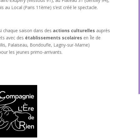
Saint-Exupéry (Wissous 91), au Plateau 31 (Gentilly 94),
s au Local (Paris 11ème) s’est créé le spectacle.
i chaque saison dans des
actions culturelles
auprès
jets avec des
établissements scolaires
en Île de
lis, Palaiseau, Bondoufle, Lagny-sur-Marne)
our les jeunes primo-arrivants.