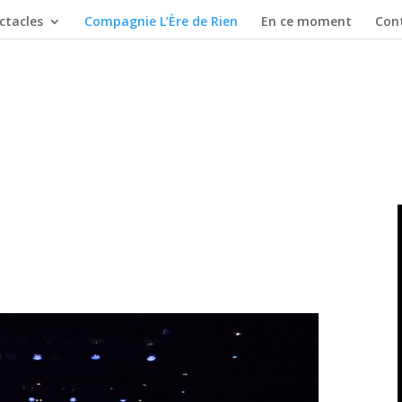
ctacles
Compagnie L’Ère de Rien
En ce moment
Con