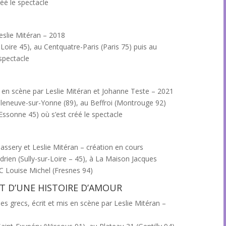
réé le spectacle
eslie Mitéran – 2018
-Loire 45), au Centquatre-Paris (Paris 75) puis au
 spectacle
is en scène par Leslie Mitéran et Johanne Teste – 2021
lleneuve-sur-Yonne (89), au Beffroi (Montrouge 92)
Essonne 45) où s’est créé le spectacle
Bassery et Leslie Mitéran – création en cours
Adrien (Sully-sur-Loire – 45), à La Maison Jacques
C Louise Michel (Fresnes 94)
NT D’UNE HISTOIRE D’AMOUR
s grecs, écrit et mis en scène par Leslie Mitéran –