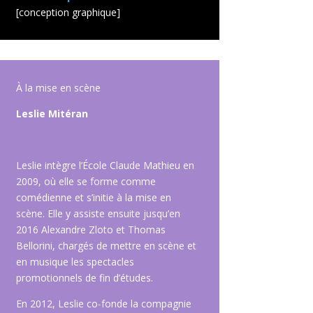
[conception graphique]
À la mise en scène
Leslie Mitéran
Leslie intègre l’École Claude Mathieu en
2009, où elle se forme comme
comédienne et s’initie à la mise en
scène. Elle y assiste ensuite jusqu’en
2016 Alexandre Zloto et Thomas
Bellorini, chargés de mettre en scène et
en musique les spectacles
promotionnels de fin d’études.
En 2012, Leslie co-fonde la compagnie