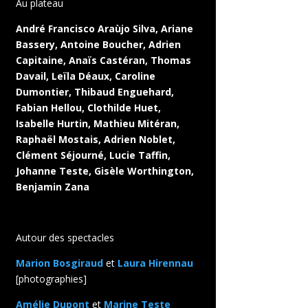
Au plateau
André Francisco Araùjo Silva, Ariane
Bassery, Antoine Boucher, Adrien
Capitaine, Anaïs Castéran, Thomas
Davail, Leïla Déaux, Caroline
Dumontier, Thibaud Enguehard,
Fabian Hellou, Clothilde Huet,
Isabelle Hurtin, Mathieu Mitéran,
Raphaël Mostais, Adrien Noblet,
Clément Séjourné, Lucie Taffin,
Johanne Teste, Gisèle Worthington,
Benjamin Zana
Autour des spectacles
Marion Bosgiraud
et
Laura Hirennau
[photographies]
Amélie Dupont
et
Marine Teste